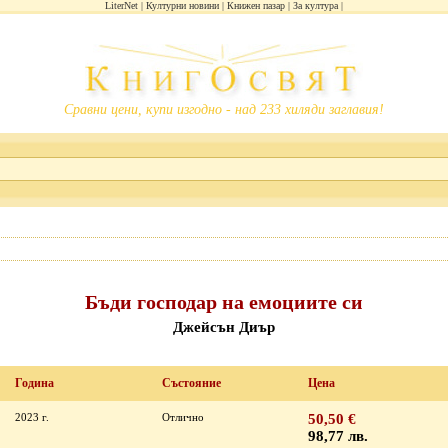
LiterNet
Културни новини
Книжен пазар
За култура
Сравни цени, купи изгодно - над 233 хиляди заглавия!
Бъди господар на емоциите си
Джейсън Диър
Година
Състояние
Цена
2023 г.
Отлично
50,50 €
98,77 лв.