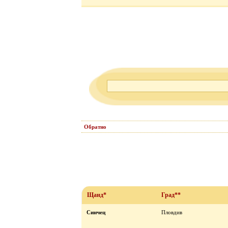
Обратно
Щанд*
Град**
Синчец
Пловдив