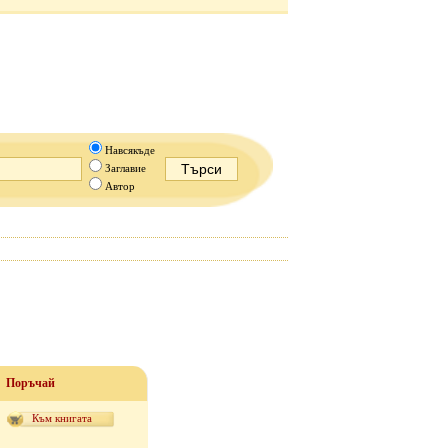
Навсякъде
Заглавие
Автор
Поръчай
Към книгата