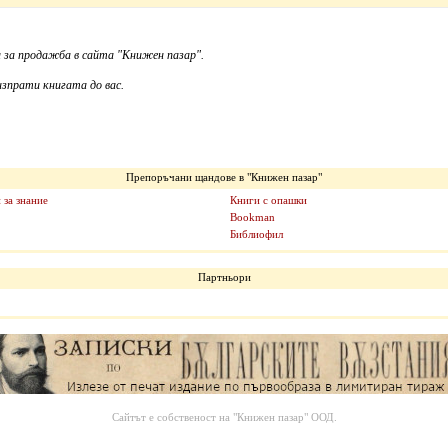
 за продажба в сайта "Книжен пазар".
зпрати книгата до вас.
Препоръчани щандове в "Книжен пазар"
 за знание
Книги с опашки
Bookman
Библиофил
Партньори
Сайтът е собственост на
"Книжен пазар" ООД
.