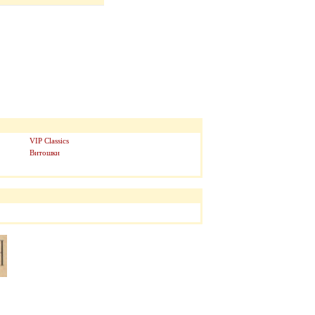
VIP Classics
Витошки