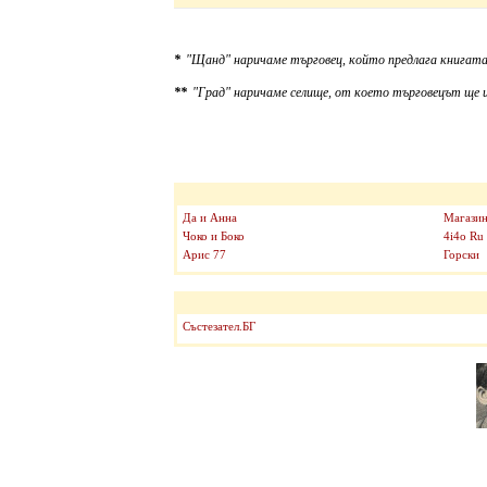
*
"Щанд" наричаме търговец, който предлага книгата
**
"Град" наричаме селище, от което търговецът ще и
Да и Анна
Магазин
Чоко и Боко
4i4o Ru
Арис 77
Горски
Състезател.БГ