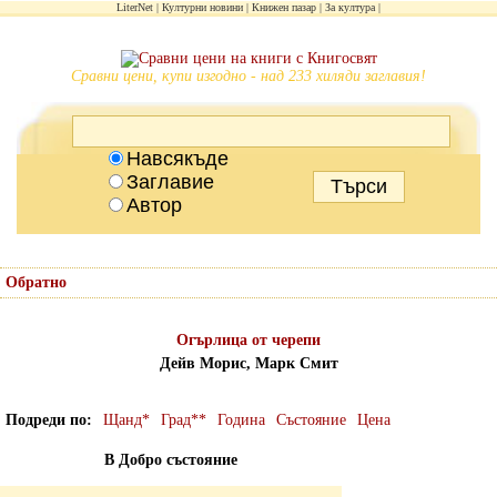
LiterNet
Културни новини
Книжен пазар
За култура
Сравни цени, купи изгодно - над 233 хиляди заглавия!
Навсякъде
Заглавие
Автор
Обратно
Огърлица от черепи
Дейв Морис, Марк Смит
Подреди по
Щанд*
Град**
Година
Състояние
Цена
В Добро състояние