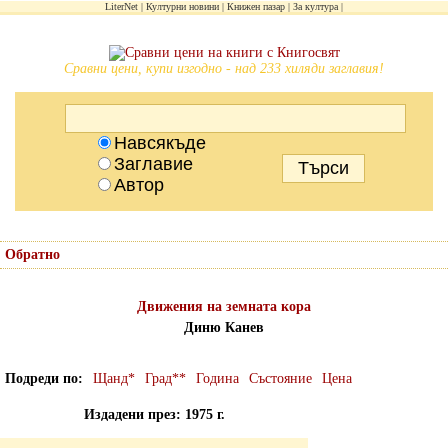
LiterNet
Културни новини
Книжен пазар
За култура
Сравни цени, купи изгодно - над 233 хиляди заглавия!
Навсякъде
Заглавие
Автор
Обратно
Движения на земната кора
Диню Канев
Подреди по
Щанд*
Град**
Година
Състояние
Цена
Издадени през: 1975 г.