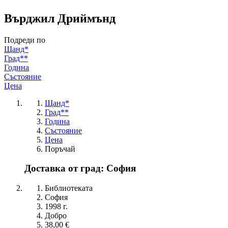
Върджил Дриймънд
Подреди по
Щанд*
Град**
Година
Състояние
Цена
Щанд*
Град**
Година
Състояние
Цена
Поръчай
Доставка от град: София
Библиотеката
София
1998 г.
Добро
38,00 €