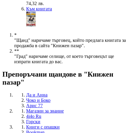
74,32 лв.
Към книгата
*
"Щанд" наричаме търговец, който предлага книгата за
продажба в сайта "Книжен пазар".
**
"Град" наричаме селище, от което търговецът ще
изпрати книгата до вас.
Препоръчани щандове в "Книжен
пазар"
Да и Анна
Чоко и Боко
Арис 77
Магазин за знание
4i4o Ru
Горски
Книги с опашки
Bookman