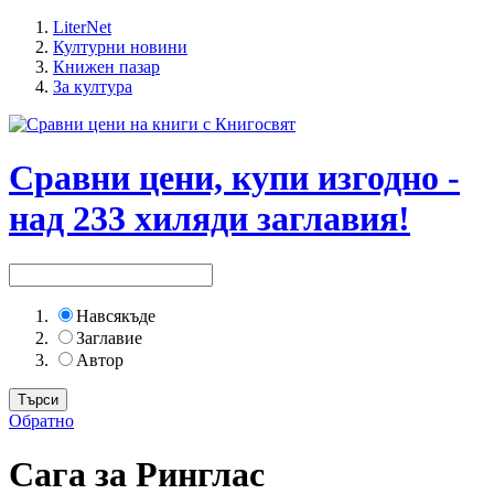
LiterNet
Културни новини
Книжен пазар
За култура
Сравни цени, купи изгодно -
над 233 хиляди заглавия!
Навсякъде
Заглавие
Автор
Обратно
Сага за Ринглас