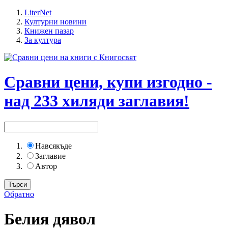
LiterNet
Културни новини
Книжен пазар
За култура
Сравни цени, купи изгодно -
над 233 хиляди заглавия!
Навсякъде
Заглавие
Автор
Обратно
Белия дявол