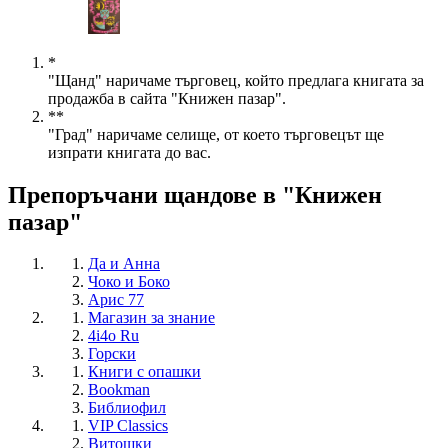
*
"Щанд" наричаме търговец, който предлага книгата за
продажба в сайта "Книжен пазар".
**
"Град" наричаме селище, от което търговецът ще
изпрати книгата до вас.
Препоръчани щандове в "Книжен
пазар"
Да и Анна
Чоко и Боко
Арис 77
Магазин за знание
4i4o Ru
Горски
Книги с опашки
Bookman
Библиофил
VIP Classics
Витошки