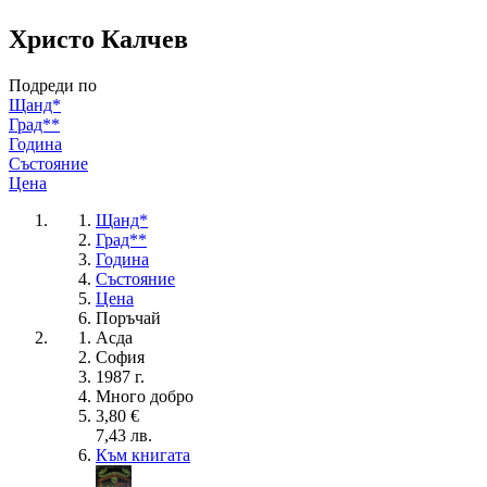
Христо Калчев
Подреди по
Щанд*
Град**
Година
Състояние
Цена
Щанд*
Град**
Година
Състояние
Цена
Поръчай
Асда
София
1987 г.
Много добро
3,80 €
7,43 лв.
Към книгата