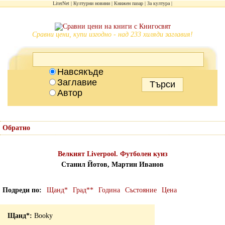
LiterNet
Културни новини
Книжен пазар
За култура
Сравни цени, купи изгодно - над 233 хиляди заглавия!
Навсякъде
Заглавие
Автор
Обратно
Велкият Liverpool. Футболен куиз
Станил Йотов, Мартин Иванов
Подреди по
Щанд*
Град**
Година
Състояние
Цена
Booky