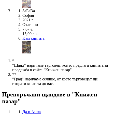
ЗаБаВа
София
2021 г.
Отлично
7,67 €
15,00 лв.
Към книгата
*
"Щанд" наричаме търговец, който предлага книгата за
продажба в сайта "Книжен пазар".
**
"Град" наричаме селище, от което търговецът ще
изпрати книгата до вас.
Препоръчани щандове в "Книжен
пазар"
Да и Анна