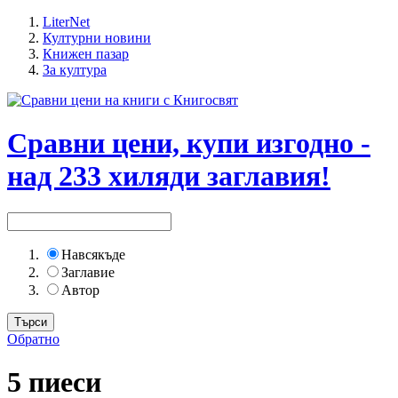
LiterNet
Културни новини
Книжен пазар
За култура
Сравни цени, купи изгодно -
над 233 хиляди заглавия!
Навсякъде
Заглавие
Автор
Обратно
5 пиеси