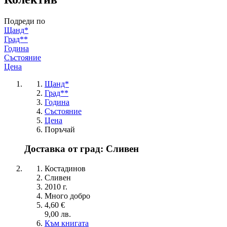
Подреди по
Щанд*
Град**
Година
Състояние
Цена
Щанд*
Град**
Година
Състояние
Цена
Поръчай
Доставка от град: Сливен
Костадинов
Сливен
2010 г.
Много добро
4,60 €
9,00 лв.
Към книгата