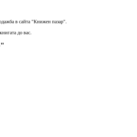
одажба в сайта "Книжен пазар".
книгата до вас.
р"