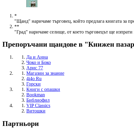
*
"Щанд" наричаме търговец, който предлага книгата за пр
**
"Град" наричаме селище, от което търговецът ще изпрати 
Препоръчани щандове в "Книжен паза
Да и Анна
Чоко и Боко
Арис 77
Магазин за знание
4i4o Ru
Горски
Книги с опашки
Bookman
Библиофил
VIP Classics
Витошки
Партньори