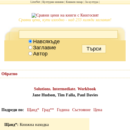
LiterNet
Културни новини
Книжен пазар
За култура
Сравни цени, купи изгодно - над 233 хиляди заглавия!
Навсякъде
Заглавие
Автор
Обратно
Solutions. Intermediate. Workbook
Jane Hudson, Tim Falla, Paul Davies
Подреди по
Щанд*
Град**
Година
Състояние
Цена
Книжна находка