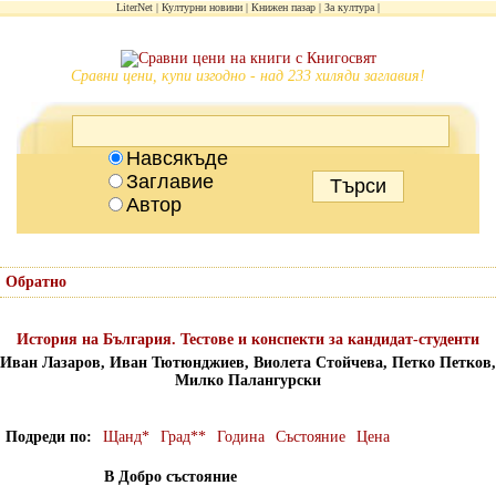
LiterNet
Културни новини
Книжен пазар
За култура
Сравни цени, купи изгодно - над 233 хиляди заглавия!
Навсякъде
Заглавие
Автор
Обратно
История на България. Тестове и конспекти за кандидат-студенти
Иван Лазаров, Иван Тютюнджиев, Виолета Стойчева, Петко Петков,
Милко Палангурски
Подреди по
Щанд*
Град**
Година
Състояние
Цена
В Добро състояние