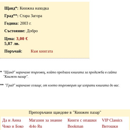
Книжна находка
Стара Загора
2003 г.
Добро
3,00 €
5,87 лв.
Към книгата
*
"Щанд" наричаме търговец, който предлага книгата за продажба в сайта
"Книжен пазар".
**
"Град" наричаме селище, от което търговецът ще изпрати книгата до вас.
Препоръчани щандове в "Книжен пазар"
Да и Анна
Магазин за знание
Книги с опашки
VIP Classics
Чоко и Боко
4i4o Ru
Bookman
Витошки