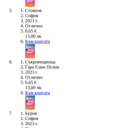
Стоянов
София
2023 г.
Отлично
6,65 €
13,00 лв.
Към книгата
Съкровищница
Гара Елин Пелин
2023 г.
Отлично
6,65 €
13,00 лв.
Към книгата
Буров
София
2023 г.