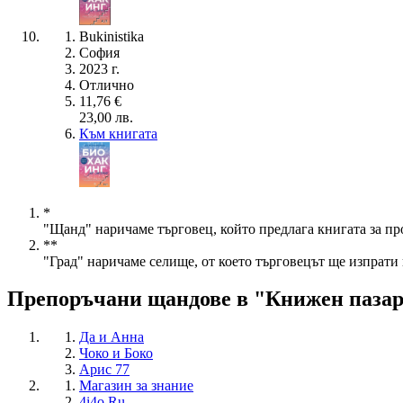
Bukinistika
София
2023 г.
Отлично
11,76 €
23,00 лв.
Към книгата
*
"Щанд" наричаме търговец, който предлага книгата за пр
**
"Град" наричаме селище, от което търговецът ще изпрати 
Препоръчани щандове в "Книжен паза
Да и Анна
Чоко и Боко
Арис 77
Магазин за знание
4i4o Ru