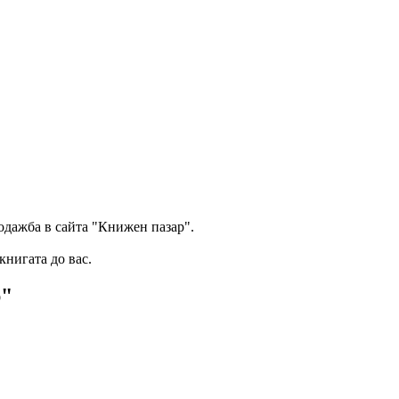
одажба в сайта "Книжен пазар".
книгата до вас.
р"