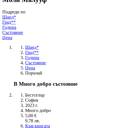
Подреди по
Щанд*
Град**
Година
Състояние
Цена
Щанд*
Град**
Година
Състояние
Цена
Поръчай
В Много добро състояние
Бестселър
София
2023 г.
Много добро
5,00 €
9,78 лв.
Към книгата