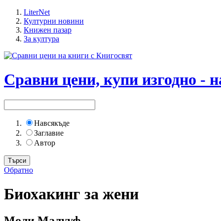
LiterNet
Културни новини
Книжен пазар
За култура
Сравни цени, купи изгодно - н
Навсякъде
Заглавие
Автор
Обратно
Биохакинг за жени
Моли Малууф