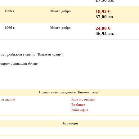
27,38 лв.
1966 г.
Много добро
18,92 €
37,00 лв.
1966 г.
Много добро
24,00 €
46,94 лв.
 за продажба в сайта "Книжен пазар".
зпрати книгата до вас.
Препоръчани щандове в "Книжен пазар"
 за знание
Книги с опашки
Bookman
Библиофил
Партньори