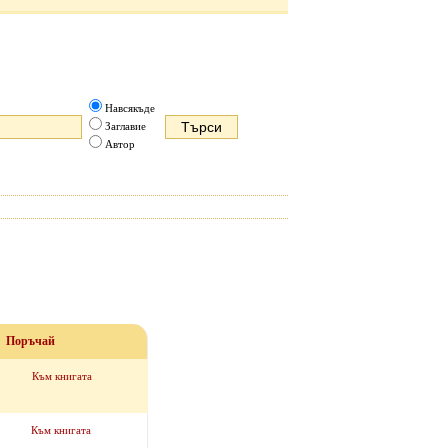
Навсякъде
Заглавие
Автор
Поръчай
Към книгата
Към книгата