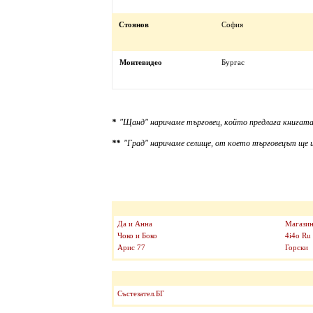
Стоянов
София
Монтевидео
Бургас
*
"Щанд" наричаме търговец, който предлага книгата
**
"Град" наричаме селище, от което търговецът ще и
Да и Анна
Магазин
Чоко и Боко
4i4o Ru
Арис 77
Горски
Състезател.БГ