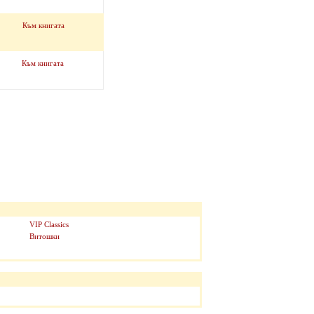
Към книгата
Към книгата
VIP Classics
Витошки