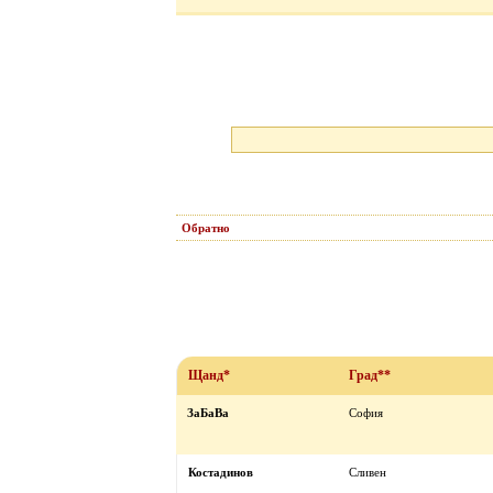
Обратно
Щанд*
Град**
ЗаБаВа
София
Костадинов
Сливен