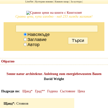
LiterNet
Културни новини
Книжен пазар
За култура
Сравни цени, купи изгодно - над 233 хиляди заглавия!
Навсякъде
Заглавие
Автор
Обратно
Sonne natur architektur. Anleitung zum energiebewussten Bauen
David Wright
Подреди по
Щанд*
Град**
Година
Състояние
Цена
Стоянов