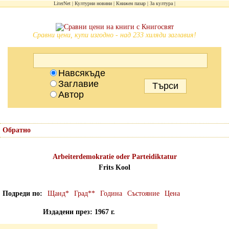
LiterNet
Културни новини
Книжен пазар
За култура
Сравни цени, купи изгодно - над 233 хиляди заглавия!
Навсякъде
Заглавие
Автор
Обратно
Arbeiterdemokratie oder Parteidiktatur
Frits Kool
Подреди по
Щанд*
Град**
Година
Състояние
Цена
Издадени през: 1967 г.