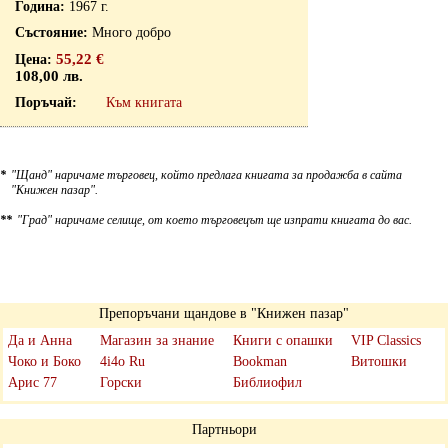
1967 г.
Много добро
55,22 €
108,00 лв.
Към книгата
*
"Щанд" наричаме търговец, който предлага книгата за продажба в сайта
"Книжен пазар".
**
"Град" наричаме селище, от което търговецът ще изпрати книгата до вас.
Препоръчани щандове в "Книжен пазар"
Да и Анна
Магазин за знание
Книги с опашки
VIP Classics
Чоко и Боко
4i4o Ru
Bookman
Витошки
Арис 77
Горски
Библиофил
Партньори