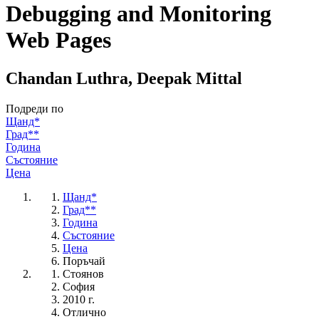
Debugging and Monitoring
Web Pages
Chandan Luthra, Deepak Mittal
Подреди по
Щанд*
Град**
Година
Състояние
Цена
Щанд*
Град**
Година
Състояние
Цена
Поръчай
Стоянов
София
2010 г.
Отлично