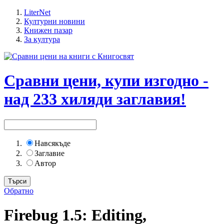
LiterNet
Културни новини
Книжен пазар
За култура
Сравни цени, купи изгодно -
над 233 хиляди заглавия!
Навсякъде
Заглавие
Автор
Обратно
Firebug 1.5: Editing,