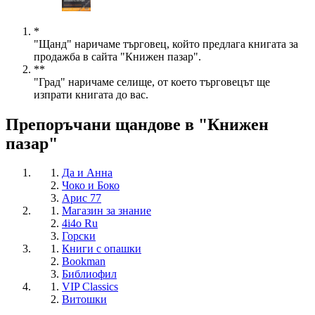
*
"Щанд" наричаме търговец, който предлага книгата за
продажба в сайта "Книжен пазар".
**
"Град" наричаме селище, от което търговецът ще
изпрати книгата до вас.
Препоръчани щандове в "Книжен
пазар"
Да и Анна
Чоко и Боко
Арис 77
Магазин за знание
4i4o Ru
Горски
Книги с опашки
Bookman
Библиофил
VIP Classics
Витошки