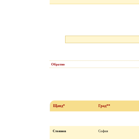
Обратно
Щанд*
Град**
Стоянов
София