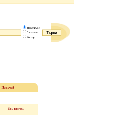
Навсякъде
Заглавие
Автор
Поръчай
Към книгата