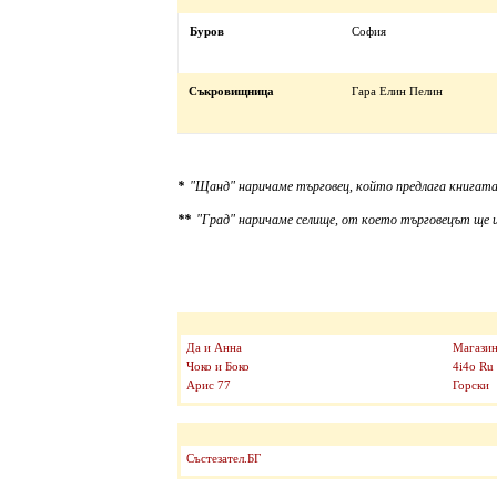
Буров
София
Съкровищница
Гара Елин Пелин
*
"Щанд" наричаме търговец, който предлага книгата
**
"Град" наричаме селище, от което търговецът ще и
Да и Анна
Магазин
Чоко и Боко
4i4o Ru
Арис 77
Горски
Състезател.БГ