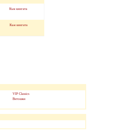
Към книгата
Към книгата
VIP Classics
Витошки