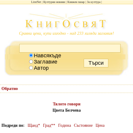
LiterNet
Културни новини
Книжен пазар
За култура
Сравни цени, купи изгодно - над 233 хиляди заглавия!
Навсякъде
Заглавие
Автор
Обратно
Тялото говори
Цвета Белчева
Подреди по
Щанд*
Град**
Година
Състояние
Цена