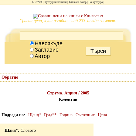
LiterNet
Културни новини
Книжен пазар
За култура
Сравни цени, купи изгодно - над 233 хиляди заглавия!
Навсякъде
Заглавие
Автор
Обратно
Струма. Април / 2005
Колектив
Подреди по
Щанд*
Град**
Година
Състояние
Цена
Словото