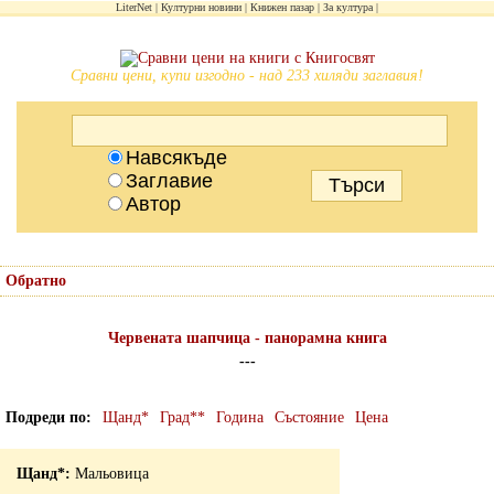
LiterNet
Културни новини
Книжен пазар
За култура
Сравни цени, купи изгодно - над 233 хиляди заглавия!
Навсякъде
Заглавие
Автор
Обратно
Червената шапчица - панорамна книга
---
Подреди по
Щанд*
Град**
Година
Състояние
Цена
Мальовица