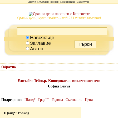
LiterNet
Културни новини
Книжен пазар
За култура
Сравни цени, купи изгодно - над 233 хиляди заглавия!
Навсякъде
Заглавие
Автор
Обратно
Елизабет Тейлър. Кинодивата с виолетовите очи
София Бенуа
Подреди по
Щанд*
Град**
Година
Състояние
Цена
Възход