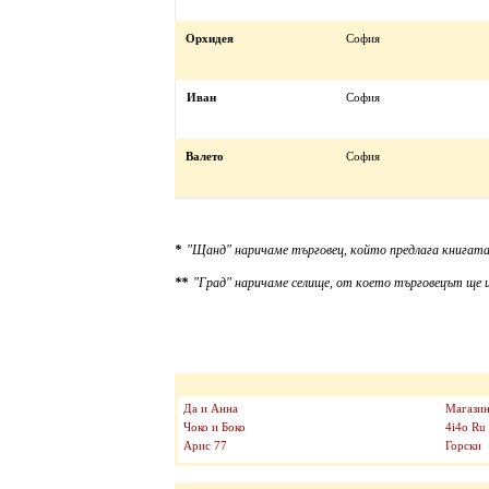
Орхидея
София
Иван
София
Валето
София
*
"Щанд" наричаме търговец, който предлага книгата
**
"Град" наричаме селище, от което търговецът ще и
Да и Анна
Магазин
Чоко и Боко
4i4o Ru
Арис 77
Горски