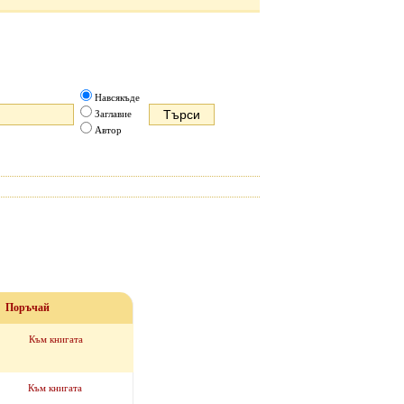
Навсякъде
Заглавие
Автор
Поръчай
Към книгата
Към книгата