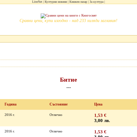
LiterNet
Културни новини
Книжен пазар
За култура
Сравни цени, купи изгодно - над 233 хиляди заглавия!
Битие
---
Година
Състояние
Цена
2016 г.
Отлично
1,53 €
3,00 лв.
2016 г.
Отлично
1,53 €