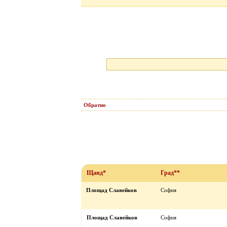
Обратно
Щанд*
Град**
Площад Славейков
София
Площад Славейков
София