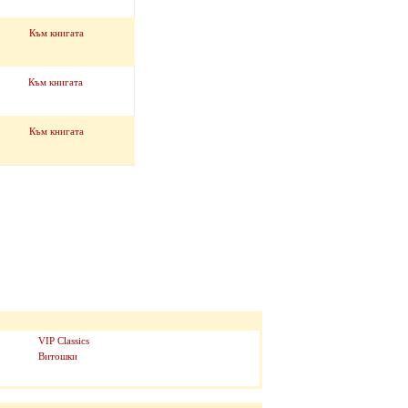
Към книгата
Към книгата
Към книгата
VIP Classics
Витошки