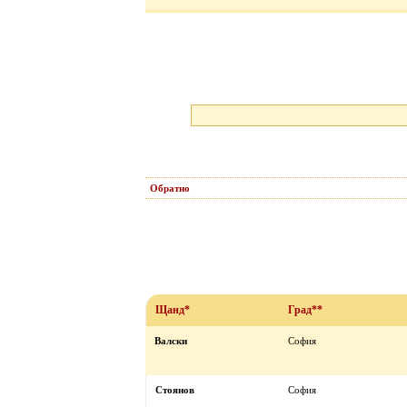
Обратно
Щанд*
Град**
Валски
София
Стоянов
София