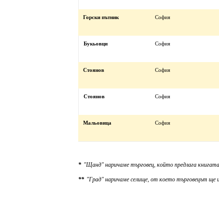
Горски пътник
София
Букьовци
София
Стоянов
София
Стоянов
София
Мальовица
София
*
"Щанд" наричаме търговец, който предлага книгата
**
"Град" наричаме селище, от което търговецът ще и