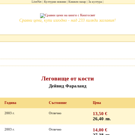
LiterNet
Културни новини
Книжен пазар
За култура
Сравни цени, купи изгодно - над 233 хиляди заглавия!
Леговище от кости
Дейвид Фараланд
Година
Състояние
Цена
2003 г.
Отлично
13,50 €
26,40 лв.
2003 г.
Отлично
14,00 €