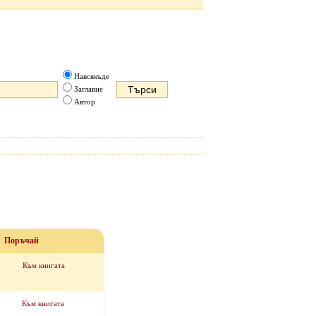
Навсякъде
Заглавие
Автор
Поръчай
Към книгата
Към книгата