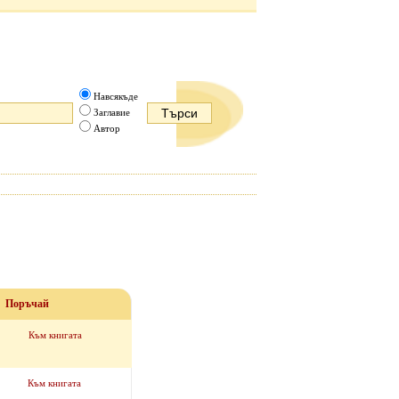
Навсякъде
Заглавие
Автор
Поръчай
Към книгата
Към книгата