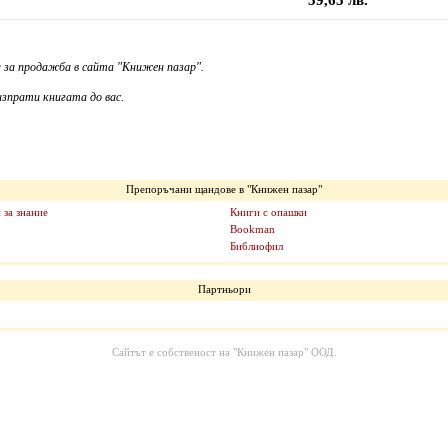
59,65 лв.
 за продажба в сайта "Книжен пазар".
зпрати книгата до вас.
Препоръчани щандове в "Книжен пазар"
 за знание
Книги с опашки
Bookman
Библиофил
Партньори
Сайтът е собственост на
"Книжен пазар" ООД
.