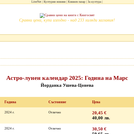
LiterNet
Културни новини
Книжен пазар
За култура
Сравни цени, купи изгодно - над 233 хиляди заглавия!
Астро-лунен календар 2025: Година на Марс
Йорданка Ушева-Цонева
Година
Състояние
Цена
2024 г.
Отлично
20,45 €
40,00 лв.
2024 г.
Отлично
30,50 €