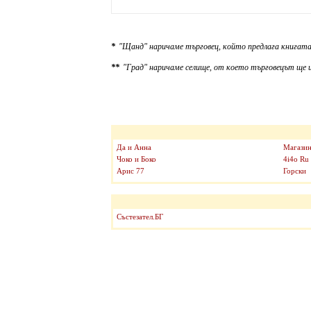
*
"Щанд" наричаме търговец, който предлага книгата
**
"Град" наричаме селище, от което търговецът ще и
Да и Анна
Магазин
Чоко и Боко
4i4o Ru
Арис 77
Горски
Състезател.БГ