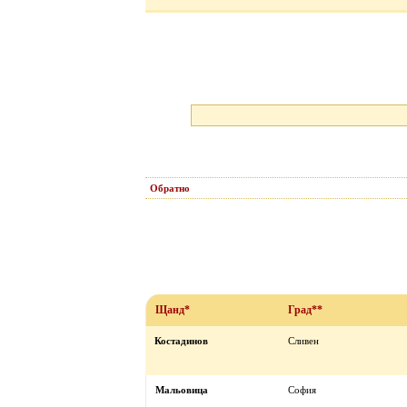
Обратно
Щанд*
Град**
Костадинов
Сливен
Мальовица
София