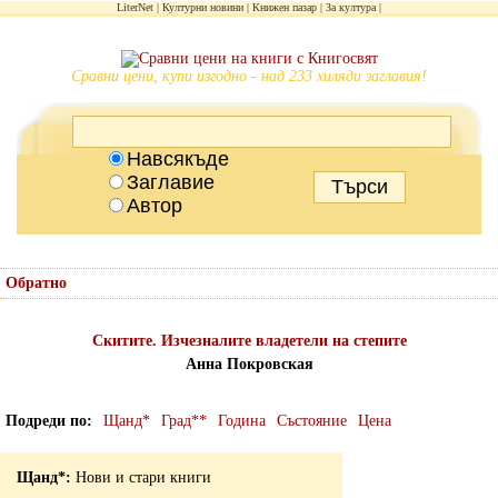
LiterNet
Културни новини
Книжен пазар
За култура
Сравни цени, купи изгодно - над 233 хиляди заглавия!
Навсякъде
Заглавие
Автор
Обратно
Скитите. Изчезналите владетели на степите
Анна Покровская
Подреди по
Щанд*
Град**
Година
Състояние
Цена
Нови и стари книги