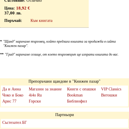
Отлично
18,92 €
37,00 лв.
Към книгата
*
"Щанд" наричаме търговец, който предлага книгата за продажба в сайта
"Книжен пазар".
**
"Град" наричаме селище, от което търговецът ще изпрати книгата до вас.
Препоръчани щандове в "Книжен пазар"
Да и Анна
Магазин за знание
Книги с опашки
VIP Classics
Чоко и Боко
4i4o Ru
Bookman
Витошки
Арис 77
Горски
Библиофил
Партньори
Състезател.БГ