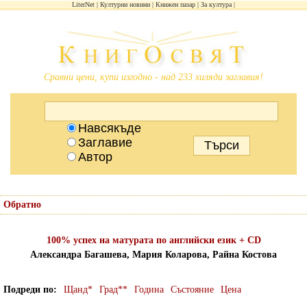
LiterNet
Културни новини
Книжен пазар
За култура
Сравни цени, купи изгодно - над 233 хиляди заглавия!
Навсякъде
Заглавие
Автор
Обратно
100% успех на матурата по английски език + CD
Александра Багашева, Мария Коларова, Райна Костова
Подреди по
Щанд*
Град**
Година
Състояние
Цена