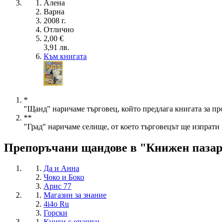
Алена
Варна
2008 г.
Отлично
2,00 €
3,91 лв.
Към книгата
*
"Щанд" наричаме търговец, който предлага книгата за пр
**
"Град" наричаме селище, от което търговецът ще изпрати 
Препоръчани щандове в "Книжен паза
Да и Анна
Чоко и Боко
Арис 77
Магазин за знание
4i4o Ru
Горски
Книги с опашки