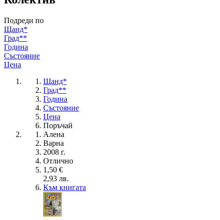
Подреди по
Щанд*
Град**
Година
Състояние
Цена
Щанд*
Град**
Година
Състояние
Цена
Поръчай
Алена
Варна
2008 г.
Отлично
1,50 €
2,93 лв.
Към книгата