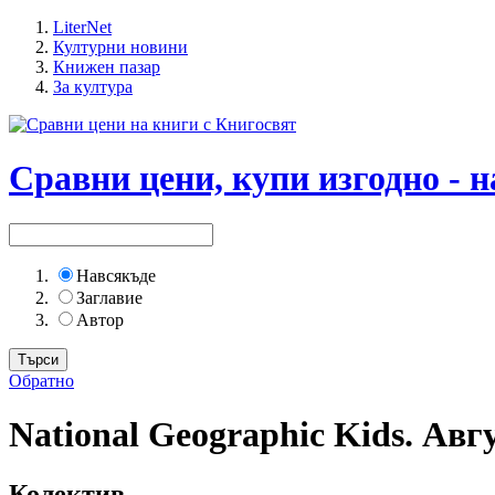
LiterNet
Културни новини
Книжен пазар
За култура
Сравни цени, купи изгодно - н
Навсякъде
Заглавие
Автор
Обратно
National Geographic Kids. Авгу
Колектив