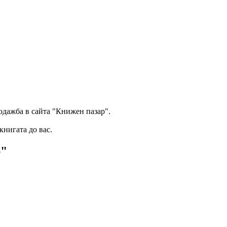
одажба в сайта "Книжен пазар".
книгата до вас.
р"