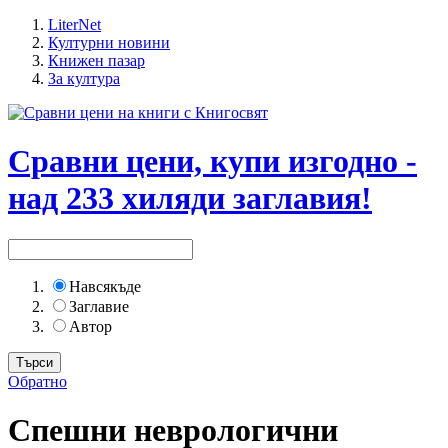
LiterNet
Културни новини
Книжен пазар
За култура
Сравни цени, купи изгодно -
над 233 хиляди заглавия!
Навсякъде
Заглавие
Автор
Обратно
Спешни неврологични