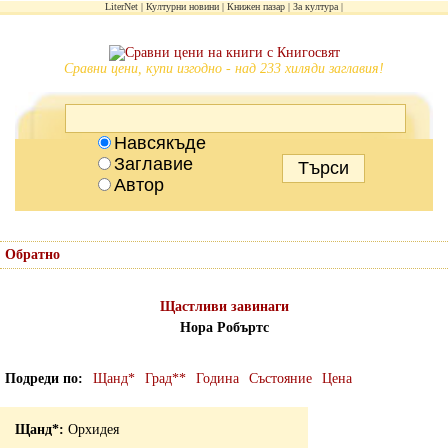
LiterNet
Културни новини
Книжен пазар
За култура
Сравни цени, купи изгодно - над 233 хиляди заглавия!
Навсякъде
Заглавие
Автор
Обратно
Щастливи завинаги
Нора Робъртс
Подреди по
Щанд*
Град**
Година
Състояние
Цена
Орхидея