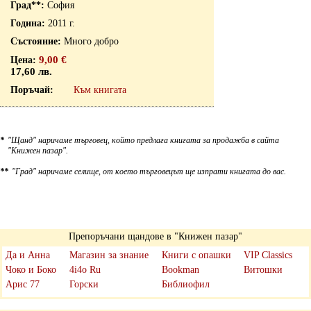
София
2011 г.
Много добро
9,00 €
17,60 лв.
Към книгата
*
"Щанд" наричаме търговец, който предлага книгата за продажба в сайта
"Книжен пазар".
**
"Град" наричаме селище, от което търговецът ще изпрати книгата до вас.
Препоръчани щандове в "Книжен пазар"
Да и Анна
Магазин за знание
Книги с опашки
VIP Classics
Чоко и Боко
4i4o Ru
Bookman
Витошки
Арис 77
Горски
Библиофил