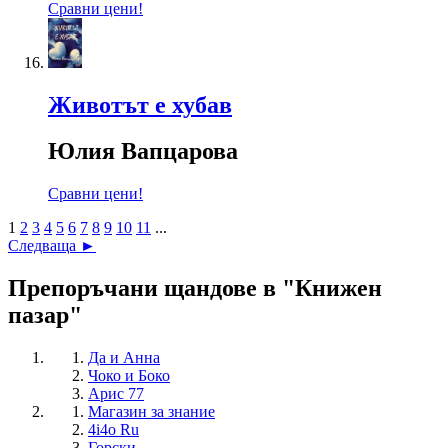
Сравни цени!
Животът е хубав
Юлия Вапцарова
Сравни цени!
1
2
3
4
5
6
7
8
9
10
11
...
Следваща ►
Препоръчани щандове в "Книжен
пазар"
Да и Анна
Чоко и Боко
Арис 77
Магазин за знание
4i4o Ru
Горски