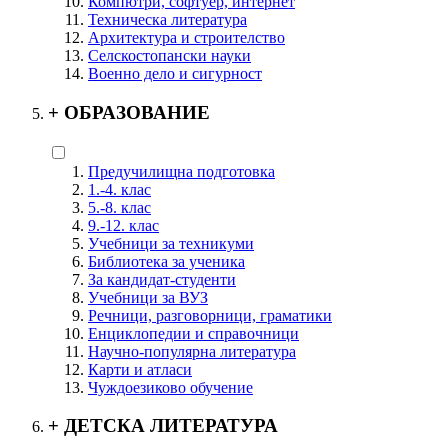
Компютри, софтуер, интернет
Техническа литература
Архитектура и строителство
Селскостопански науки
Военно дело и сигурност
+
ОБРАЗОВАНИЕ
Предучилищна подготовка
1.-4. клас
5.-8. клас
9.-12. клас
Учебници за техникуми
Библиотека за ученика
За кандидат-студенти
Учебници за ВУЗ
Речници, разговорници, граматики
Енциклопедии и справочници
Научно-популярна литература
Карти и атласи
Чуждоезиково обучение
+
ДЕТСКА ЛИТЕРАТУРА