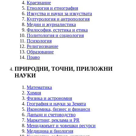
Краезнание
Етнология и етнография
Изкуства и науки за изкуствата
Културология и антропология
Медии и журналистика
Философия, естетика и етика
Политология и социология
Психология
Религиознание
Образование
Право
ПРИРОДНИ, ТОЧНИ, ПРИЛОЖНИ
НАУКИ
Математика
Химия
Физика и астрономия
География и науки за Земята
Икономика, бизнес и финанси
Данъци и счетоводство
Маркетинг, реклама и PR
Мениджмънт и човешки ресурси
Медицина и биология