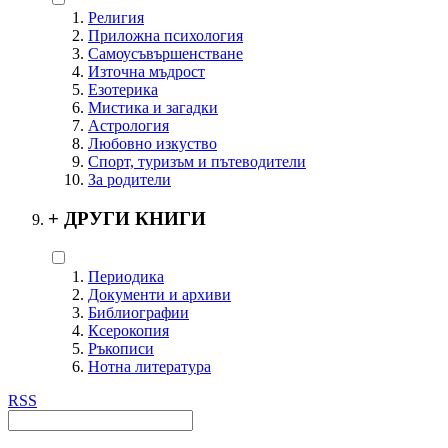
Религия
Приложна психология
Самоусъвършенстване
Източна мъдрост
Езотерика
Мистика и загадки
Астрология
Любовно изкуство
Спорт, туризъм и пътеводители
За родители
+
ДРУГИ КНИГИ
Периодика
Документи и архиви
Библиографии
Ксерокопия
Ръкописи
Нотна литература
RSS