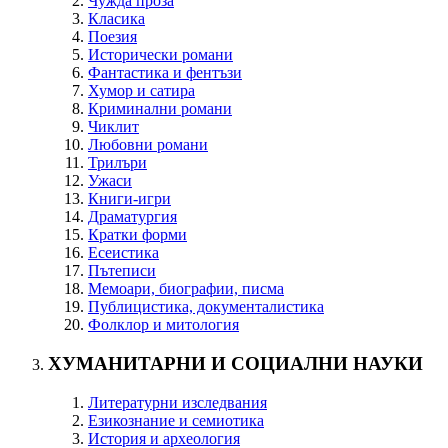
Чужда проза
Класика
Поезия
Исторически романи
Фантастика и фентъзи
Хумор и сатира
Криминални романи
Чиклит
Любовни романи
Трилъри
Ужаси
Книги-игри
Драматургия
Кратки форми
Есеистика
Пътеписи
Мемоари, биографии, писма
Публицистика, документалистика
Фолклор и митология
ХУМАНИТАРНИ И СОЦИАЛНИ НАУКИ
Литературни изследвания
Езикознание и семиотика
История и археология