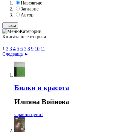
Навсякъде
Заглавие
Автор
Категории
Книгата не е открита.
1
2
3
4
5
6
7
8
9
10
11
...
Следваща ►
Билки и красота
Илияна Войнова
Сравни цени!