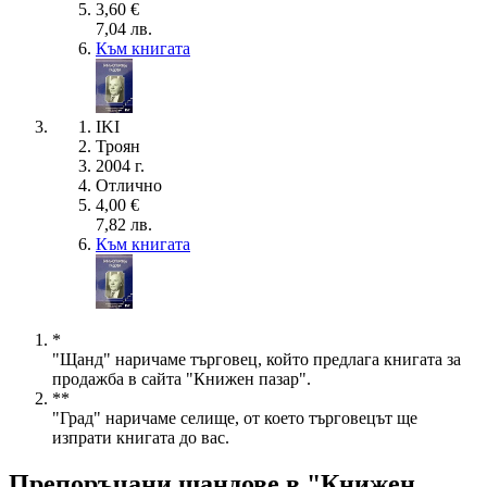
3,60 €
7,04 лв.
Към книгата
IKI
Троян
2004 г.
Отлично
4,00 €
7,82 лв.
Към книгата
*
"Щанд" наричаме търговец, който предлага книгата за
продажба в сайта "Книжен пазар".
**
"Град" наричаме селище, от което търговецът ще
изпрати книгата до вас.
Препоръчани щандове в "Книжен