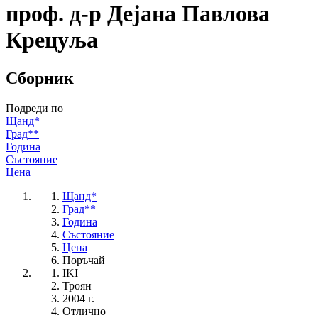
проф. д-р Дејана Павлова
Крецуља
Сборник
Подреди по
Щанд*
Град**
Година
Състояние
Цена
Щанд*
Град**
Година
Състояние
Цена
Поръчай
IKI
Троян
2004 г.
Отлично