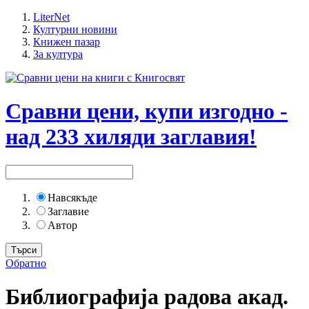
LiterNet
Културни новини
Книжен пазар
За култура
Сравни цени, купи изгодно -
над 233 хиляди заглавия!
Навсякъде
Заглавие
Автор
Обратно
Библиографиjа радова акад.