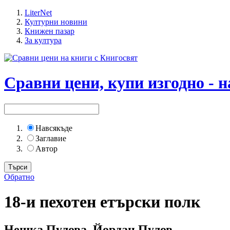
LiterNet
Културни новини
Книжен пазар
За култура
Сравни цени, купи изгодно - н
Навсякъде
Заглавие
Автор
Обратно
18-и пехотен етърски полк
Нешка Пулова, Йордан Пулов