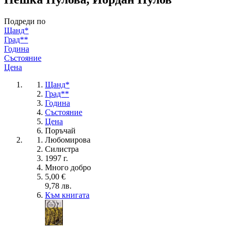
Подреди по
Щанд*
Град**
Година
Състояние
Цена
Щанд*
Град**
Година
Състояние
Цена
Поръчай
Любомирова
Силистра
1997 г.
Много добро
5,00 €
9,78 лв.
Към книгата