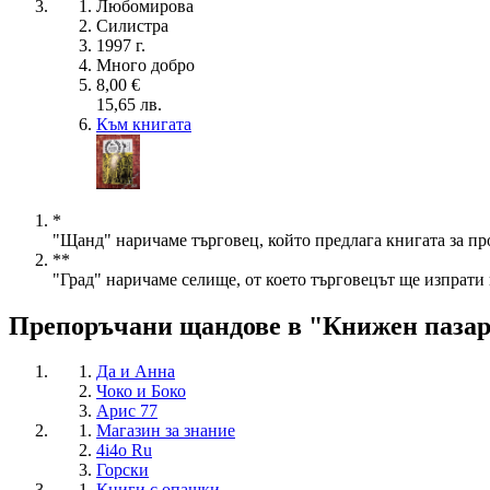
Любомирова
Силистра
1997 г.
Много добро
8,00 €
15,65 лв.
Към книгата
*
"Щанд" наричаме търговец, който предлага книгата за пр
**
"Град" наричаме селище, от което търговецът ще изпрати 
Препоръчани щандове в "Книжен паза
Да и Анна
Чоко и Боко
Арис 77
Магазин за знание
4i4o Ru
Горски
Книги с опашки