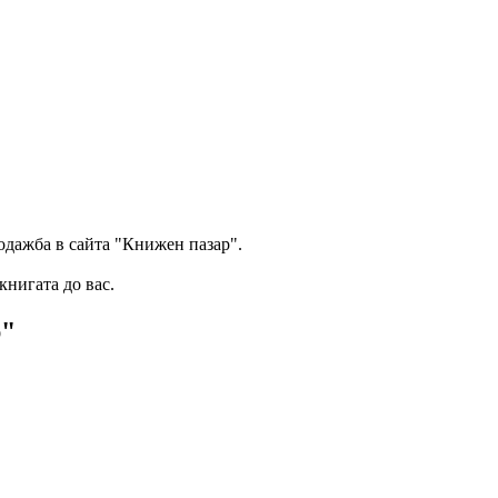
одажба в сайта "Книжен пазар".
книгата до вас.
р"