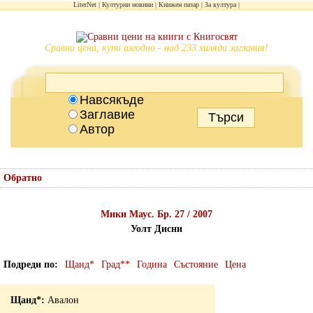
LiterNet
Културни новини
Книжен пазар
За култура
Сравни цени, купи изгодно - над 233 хиляди заглавия!
Навсякъде
Заглавие
Автор
Обратно
Мики Маус. Бр. 27 / 2007
Уолт Дисни
Подреди по
Щанд*
Град**
Година
Състояние
Цена
Авалон