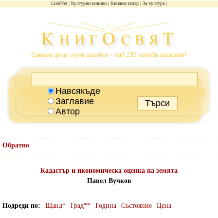
LiterNet
Културни новини
Книжен пазар
За култура
Сравни цени, купи изгодно - над 233 хиляди заглавия!
Навсякъде
Заглавие
Автор
Обратно
Кадастър и икономическа оценка на земята
Павел Вучков
Подреди по
Щанд*
Град**
Година
Състояние
Цена