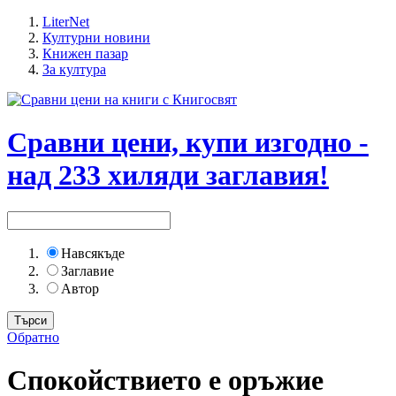
LiterNet
Културни новини
Книжен пазар
За култура
Сравни цени, купи изгодно -
над 233 хиляди заглавия!
Навсякъде
Заглавие
Автор
Обратно
Спокойствието е оръжие