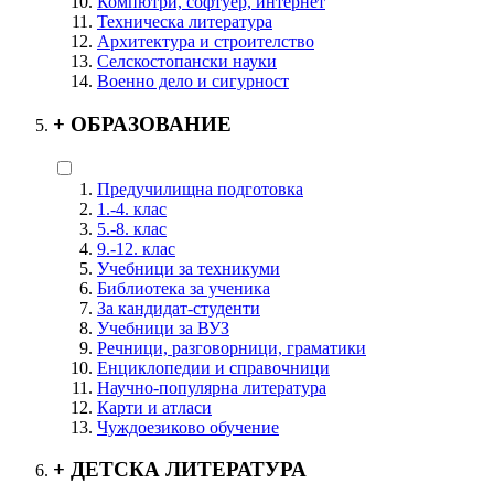
Компютри, софтуер, интернет
Техническа литература
Архитектура и строителство
Селскостопански науки
Военно дело и сигурност
+
ОБРАЗОВАНИЕ
Предучилищна подготовка
1.-4. клас
5.-8. клас
9.-12. клас
Учебници за техникуми
Библиотека за ученика
За кандидат-студенти
Учебници за ВУЗ
Речници, разговорници, граматики
Енциклопедии и справочници
Научно-популярна литература
Карти и атласи
Чуждоезиково обучение
+
ДЕТСКА ЛИТЕРАТУРА