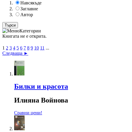
Навсякъде
Заглавие
Автор
Категории
Книгата не е открита.
1
2
3
4
5
6
7
8
9
10
11
...
Следваща ►
Билки и красота
Илияна Войнова
Сравни цени!