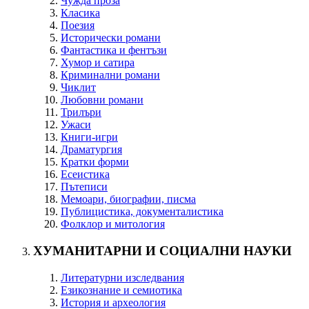
Чужда проза
Класика
Поезия
Исторически романи
Фантастика и фентъзи
Хумор и сатира
Криминални романи
Чиклит
Любовни романи
Трилъри
Ужаси
Книги-игри
Драматургия
Кратки форми
Есеистика
Пътеписи
Мемоари, биографии, писма
Публицистика, документалистика
Фолклор и митология
ХУМАНИТАРНИ И СОЦИАЛНИ НАУКИ
Литературни изследвания
Езикознание и семиотика
История и археология