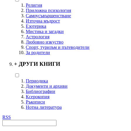
Религия
Приложна психология
Самоусъвършенстване
Източна мъдрост
Езотерика
Мистика и загадки
Астрология
Любовно изкуство
Спорт, туризъм и пътеводители
За родители
+
ДРУГИ КНИГИ
Периодика
Документи и архиви
Библиографии
Ксерокопия
Ръкописи
Нотна литература
RSS