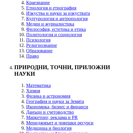
Краезнание
Етнология и етнография
Изкуства и науки за изкуствата
Културология и антропология
Медии и журналистика
Философия, естетика и етика
Политология и социология
Психология
Религиознание
Образование
Право
ПРИРОДНИ, ТОЧНИ, ПРИЛОЖНИ
НАУКИ
Математика
Химия
Физика и астрономия
География и науки за Земята
Икономика, бизнес и финанси
Данъци и счетоводство
Маркетинг, реклама и PR
Мениджмънт и човешки ресурси
Медицина и биология