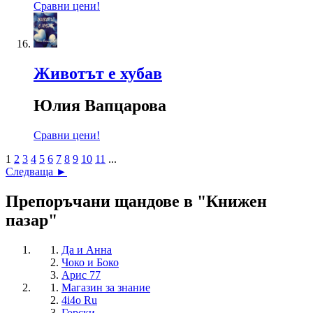
Сравни цени!
Животът е хубав
Юлия Вапцарова
Сравни цени!
1
2
3
4
5
6
7
8
9
10
11
...
Следваща ►
Препоръчани щандове в "Книжен
пазар"
Да и Анна
Чоко и Боко
Арис 77
Магазин за знание
4i4o Ru
Горски