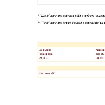
*
"Щанд" наричаме търговец, който предлага книгата
**
"Град" наричаме селище, от което търговецът ще и
Да и Анна
Магазин
Чоко и Боко
4i4o Ru
Арис 77
Горски
Състезател.БГ