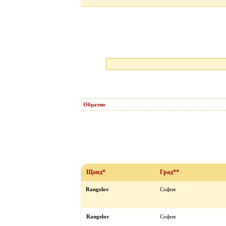
Обратно
Щанд*
Град**
Rangelov
София
Rangelov
София