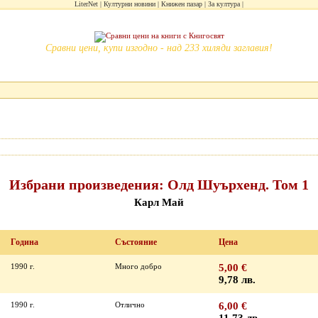
LiterNet
Културни новини
Книжен пазар
За култура
Сравни цени, купи изгодно - над 233 хиляди заглавия!
Избрани произведения: Олд Шуърхенд. Том 1
Карл Май
Година
Състояние
Цена
1990 г.
Много добро
5,00 €
9,78 лв.
1990 г.
Отлично
6,00 €