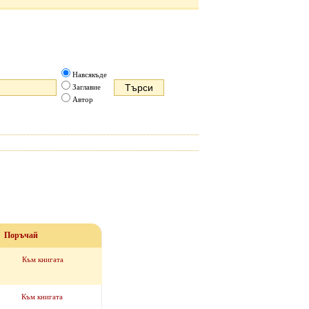
Навсякъде
Заглавие
Автор
Поръчай
Към книгата
Към книгата