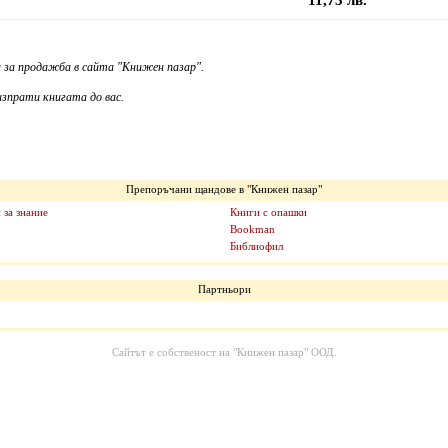
11,73 лв.
 за продажба в сайта "Книжен пазар".
зпрати книгата до вас.
Препоръчани щандове в "Книжен пазар"
 за знание
Книги с опашки
Bookman
Библиофил
Партньори
Сайтът е собственост на
"Книжен пазар" ООД
.