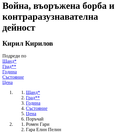
Война, въоръжена борба и
контраразузнавателна
дейност
Кирил Кирилов
Подреди по
Щанд*
Град**
Година
Състояние
Цена
Щанд*
Град**
Година
Състояние
Цена
Поръчай
Ромен Гари
Гара Елин Пелин