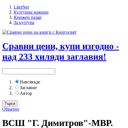
LiterNet
Културни новини
Книжен пазар
За култура
Сравни цени, купи изгодно -
над 233 хиляди заглавия!
Навсякъде
Заглавие
Автор
Обратно
ВСШ "Г. Димитров"-МВР.