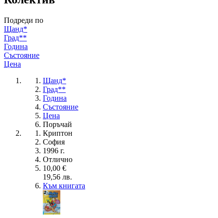
Подреди по
Щанд*
Град**
Година
Състояние
Цена
Щанд*
Град**
Година
Състояние
Цена
Поръчай
Криптон
София
1996 г.
Отлично
10,00 €
19,56 лв.
Към книгата