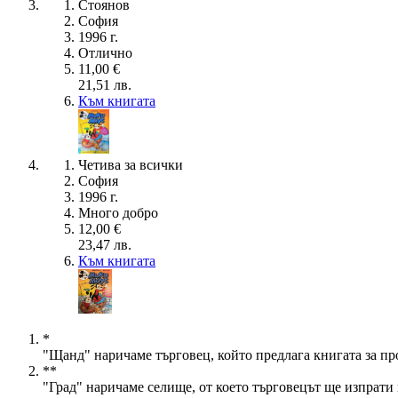
Стоянов
София
1996 г.
Отлично
11,00 €
21,51 лв.
Към книгата
Четива за всички
София
1996 г.
Много добро
12,00 €
23,47 лв.
Към книгата
*
"Щанд" наричаме търговец, който предлага книгата за пр
**
"Град" наричаме селище, от което търговецът ще изпрати 