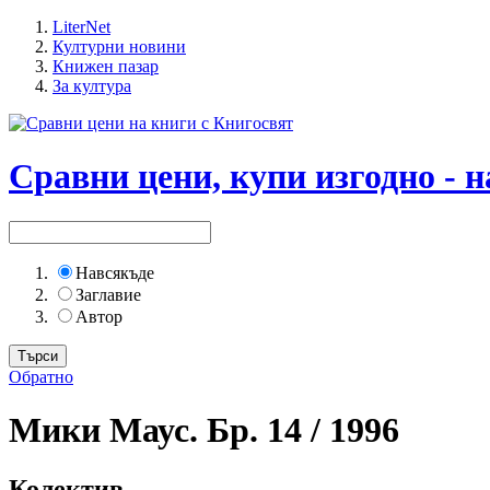
LiterNet
Културни новини
Книжен пазар
За култура
Сравни цени, купи изгодно - н
Навсякъде
Заглавие
Автор
Обратно
Мики Маус. Бр. 14 / 1996
Колектив