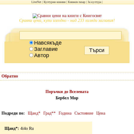
LiterNet
Културни новини
Книжен пазар
За култура
Сравни цени, купи изгодно - над 233 хиляди заглавия!
Навсякъде
Заглавие
Автор
Обратно
Поръчки до Вселената
Бербел Мор
Подреди по
Щанд*
Град**
Година
Състояние
Цена
4i4o Ru