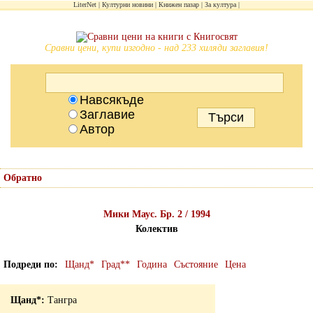
LiterNet
Културни новини
Книжен пазар
За култура
Сравни цени, купи изгодно - над 233 хиляди заглавия!
Навсякъде
Заглавие
Автор
Обратно
Мики Маус. Бр. 2 / 1994
Колектив
Подреди по
Щанд*
Град**
Година
Състояние
Цена
Тангра