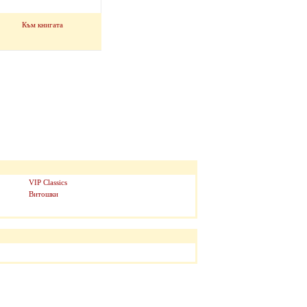
Към книгата
VIP Classics
Витошки