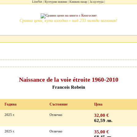
LiterNet
Културни новини
Книжен пазар
За култура
Сравни цени, купи изгодно - над 233 хиляди заглавия!
Naissance de la voie étroite 1960-2010
Francois Robein
Година
Състояние
Цена
2025 г.
Отлично
32,00 €
62,59 лв.
2025 г.
Отлично
35,00 €