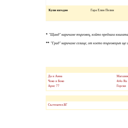
Купи изгодно
Гара Елин Пелин
*
"Щанд" наричаме търговец, който предлага книгата
**
"Град" наричаме селище, от което търговецът ще и
Да и Анна
Магазин
Чоко и Боко
4i4o Ru
Арис 77
Горски
Състезател.БГ