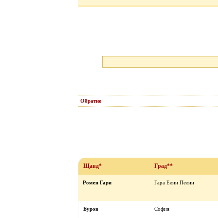
Обратно
Щанд*
Град**
Ромен Гари
Гара Елин Пелин
Буров
София