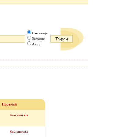
Навсякъде
Заглавие
Автор
Поръчай
Към книгата
Към книгата