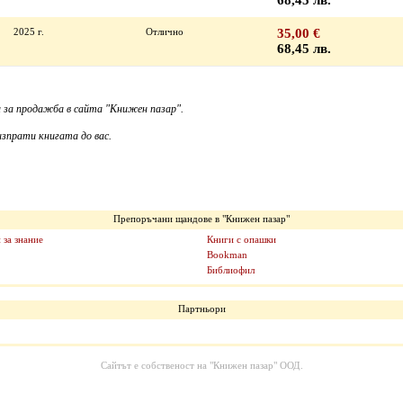
68,45 лв.
2025 г.
Отлично
35,00 €
68,45 лв.
 за продажба в сайта "Книжен пазар".
зпрати книгата до вас.
Препоръчани щандове в "Книжен пазар"
 за знание
Книги с опашки
Bookman
Библиофил
Партньори
Сайтът е собственост на
"Книжен пазар" ООД
.