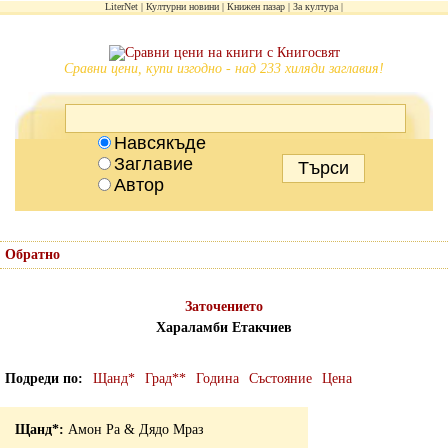
LiterNet
Културни новини
Книжен пазар
За култура
Сравни цени, купи изгодно - над 233 хиляди заглавия!
Навсякъде
Заглавие
Автор
Обратно
Заточението
Хараламби Етакчиев
Подреди по
Щанд*
Град**
Година
Състояние
Цена
Амон Ра & Дядо Мраз