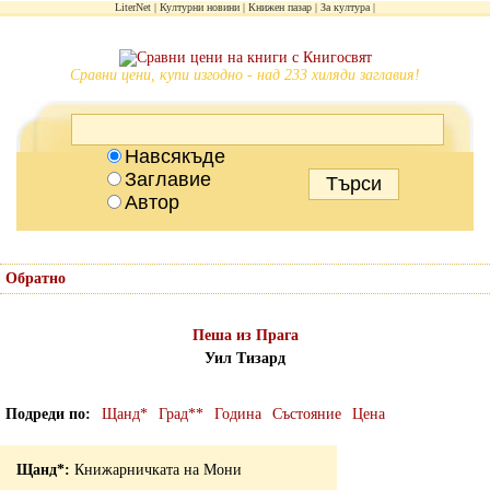
LiterNet
Културни новини
Книжен пазар
За култура
Сравни цени, купи изгодно - над 233 хиляди заглавия!
Навсякъде
Заглавие
Автор
Обратно
Пеша из Прага
Уил Тизард
Подреди по
Щанд*
Град**
Година
Състояние
Цена
Книжарничката на Мони