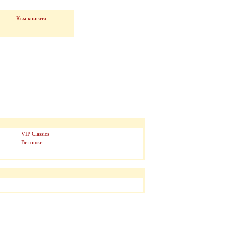
Към книгата
VIP Classics
Витошки