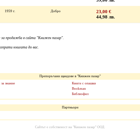
39,00 лв.
1959 г.
Добро
23,00 €
44,98 лв.
 за продажба в сайта "Книжен пазар".
зпрати книгата до вас.
Препоръчани щандове в "Книжен пазар"
 за знание
Книги с опашки
Bookman
Библиофил
Партньори
Сайтът е собственост на
"Книжен пазар" ООД
.