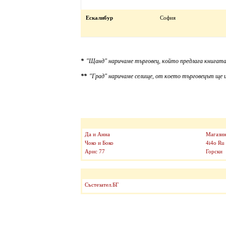
Ескалибур
София
*
"Щанд" наричаме търговец, който предлага книгата
**
"Град" наричаме селище, от което търговецът ще и
Да и Анна
Магазин
Чоко и Боко
4i4o Ru
Арис 77
Горски
Състезател.БГ