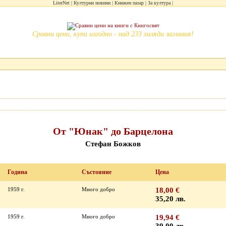
LiterNet
Културни новини
Книжен пазар
За култура
Сравни цени, купи изгодно - над 233 хиляди заглавия!
От "Юнак" до Барцелона
Стефан Божков
Година
Състояние
Цена
1959 г.
Много добро
18,00 €
35,20 лв.
1959 г.
Много добро
19,94 €