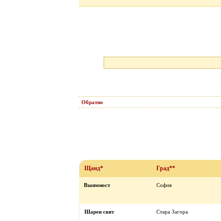
Обратно
Щанд*
Град**
Взаимност
София
Шарен свят
Стара Загора