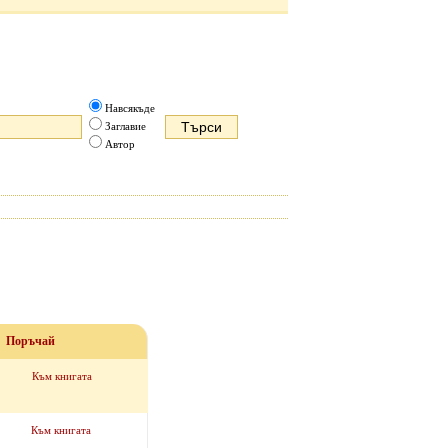
Навсякъде
Заглавие
Автор
Поръчай
Към книгата
Към книгата