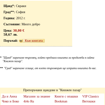
Свраки
София
2012 г.
Много добро
30,00 €
58,67 лв.
Към книгата
*
"Щанд" наричаме търговец, който предлага книгата за продажба в сайта
"Книжен пазар".
**
"Град" наричаме селище, от което търговецът ще изпрати книгата до вас.
Препоръчани щандове в "Книжен пазар"
Да и Анна
Магазин за знание
Книги с опашки
VIP Classics
Чоко и Боко
4i4o Ru
Bookman
Витошки