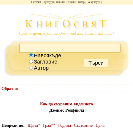
LiterNet
Културни новини
Книжен пазар
За култура
Сравни цени, купи изгодно - над 233 хиляди заглавия!
Навсякъде
Заглавие
Автор
Обратно
Как да съхраним видението
Джеймс Редфийлд
Подреди по
Щанд*
Град**
Година
Състояние
Цена