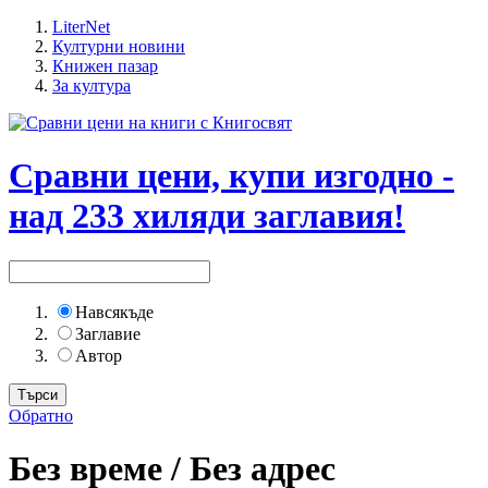
LiterNet
Културни новини
Книжен пазар
За култура
Сравни цени, купи изгодно -
над 233 хиляди заглавия!
Навсякъде
Заглавие
Автор
Обратно
Без време / Без адрес