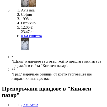
Avis rara
София
1998 г.
Отлично
12,00 €
23,47 лв.
Към книгата
*
"Щанд" наричаме търговец, който предлага книгата за
продажба в сайта "Книжен пазар".
**
"Град" наричаме селище, от което търговецът ще
изпрати книгата до вас.
Препоръчани щандове в "Книжен
пазар"
Да и Анна