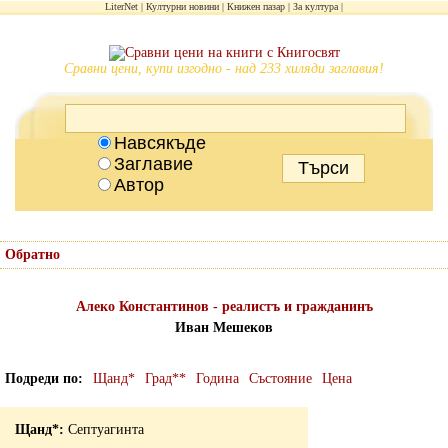
LiterNet
Културни новини
Книжен пазар
За култура
Сравни цени, купи изгодно - над 233 хиляди заглавия!
Навсякъде
Заглавие
Автор
Обратно
Алеко Константинов - реалистъ и гражданинъ
Иван Мешеков
Подреди по
Щанд*
Град**
Година
Състояние
Цена
Септуагинта