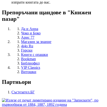
изпрати книгата до вас.
Препоръчани щандове в "Книжен
пазар"
Да и Анна
Чоко и Боко
Арис 77
Магазин за знание
4i4o Ru
Горски
Книги с опашки
Bookman
Библиофил
VIP Classics
Витошки
Партньори
Състезател.БГ