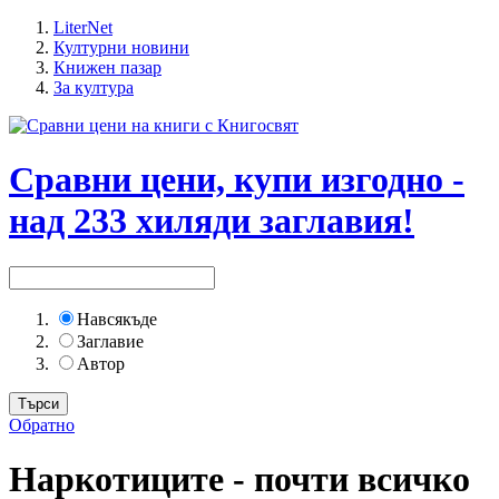
LiterNet
Културни новини
Книжен пазар
За култура
Сравни цени, купи изгодно -
над 233 хиляди заглавия!
Навсякъде
Заглавие
Автор
Обратно
Наркотиците - почти всичко