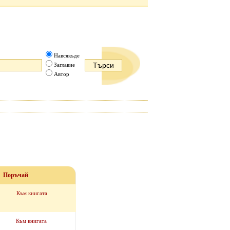
Навсякъде
Заглавие
Автор
Поръчай
Към книгата
Към книгата