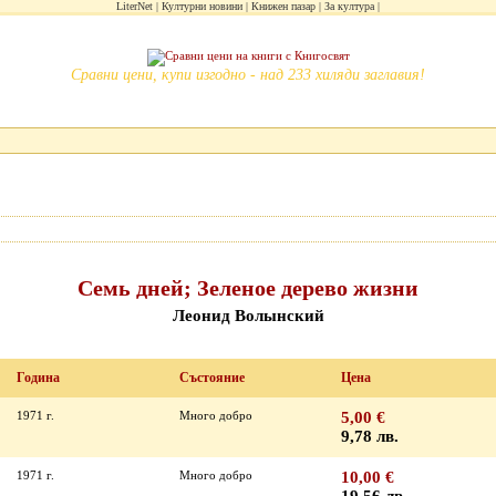
LiterNet
Културни новини
Книжен пазар
За култура
Сравни цени, купи изгодно - над 233 хиляди заглавия!
Семь дней; Зеленое дерево жизни
Леонид Волынский
Година
Състояние
Цена
1971 г.
Много добро
5,00 €
9,78 лв.
1971 г.
Много добро
10,00 €