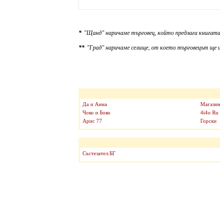
*
"Щанд" наричаме търговец, който предлага книгата
**
"Град" наричаме селище, от което търговецът ще и
Да и Анна
Магазин
Чоко и Боко
4i4o Ru
Арис 77
Горски
Състезател.БГ