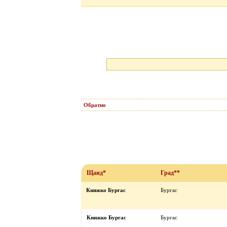
Обратно
Щанд*
Град**
Книжко Бургас
Бургас
Книжко Бургас
Бургас