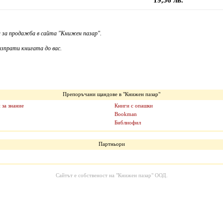
19,56 лв.
 за продажба в сайта "Книжен пазар".
зпрати книгата до вас.
Препоръчани щандове в "Книжен пазар"
 за знание
Книги с опашки
Bookman
Библиофил
Партньори
Сайтът е собственост на
"Книжен пазар" ООД
.