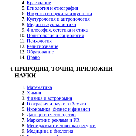
Краезнание
Етнология и етнография
Изкуства и науки за изкуствата
Културология и антропология
Медии и журналистика
Философия, естетика и етика
Политология и социология
Психология
Религиознание
Образование
Право
ПРИРОДНИ, ТОЧНИ, ПРИЛОЖНИ
НАУКИ
Математика
Химия
Физика и астрономия
География и науки за Земята
Икономика, бизнес и финанси
Данъци и счетоводство
Маркетинг, реклама и PR
Мениджмънт и човешки ресурси
Медицина и биология