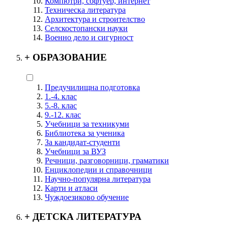
Компютри, софтуер, интернет
Техническа литература
Архитектура и строителство
Селскостопански науки
Военно дело и сигурност
+
ОБРАЗОВАНИЕ
Предучилищна подготовка
1.-4. клас
5.-8. клас
9.-12. клас
Учебници за техникуми
Библиотека за ученика
За кандидат-студенти
Учебници за ВУЗ
Речници, разговорници, граматики
Енциклопедии и справочници
Научно-популярна литература
Карти и атласи
Чуждоезиково обучение
+
ДЕТСКА ЛИТЕРАТУРА