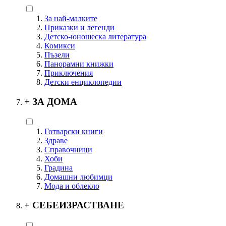
За най-малките
Приказки и легенди
Детско-юношеска литература
Комикси
Пъзели
Панорамни книжки
Приключения
Детски енциклопедии
+
ЗА ДОМА
Готварски книги
Здраве
Справочници
Хоби
Градина
Домашни любимци
Мода и облекло
+
СЕБЕИЗРАСТВАНЕ