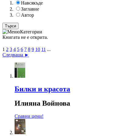
Навсякъде
Заглавие
Автор
Категории
Книгата не е открита.
1
2
3
4
5
6
7
8
9
10
11
...
Следваща ►
Билки и красота
Илияна Войнова
Сравни цени!