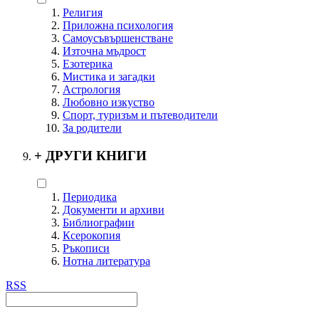
Религия
Приложна психология
Самоусъвършенстване
Източна мъдрост
Езотерика
Мистика и загадки
Астрология
Любовно изкуство
Спорт, туризъм и пътеводители
За родители
+
ДРУГИ КНИГИ
Периодика
Документи и архиви
Библиографии
Ксерокопия
Ръкописи
Нотна литература
RSS