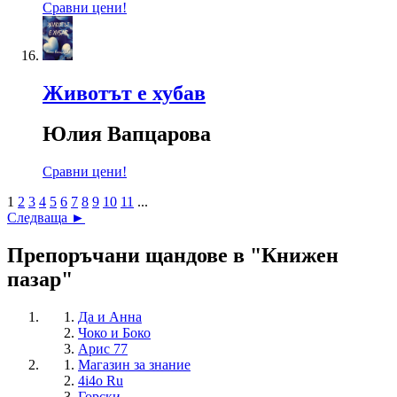
Сравни цени!
Животът е хубав
Юлия Вапцарова
Сравни цени!
1
2
3
4
5
6
7
8
9
10
11
...
Следваща ►
Препоръчани щандове в "Книжен
пазар"
Да и Анна
Чоко и Боко
Арис 77
Магазин за знание
4i4o Ru
Горски