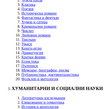
Чужда проза
Класика
Поезия
Исторически романи
Фантастика и фентъзи
Хумор и сатира
Криминални романи
Чиклит
Любовни романи
Трилъри
Ужаси
Книги-игри
Драматургия
Кратки форми
Есеистика
Пътеписи
Мемоари, биографии, писма
Публицистика, документалистика
Фолклор и митология
ХУМАНИТАРНИ И СОЦИАЛНИ НАУКИ
Литературни изследвания
Езикознание и семиотика
История и археология